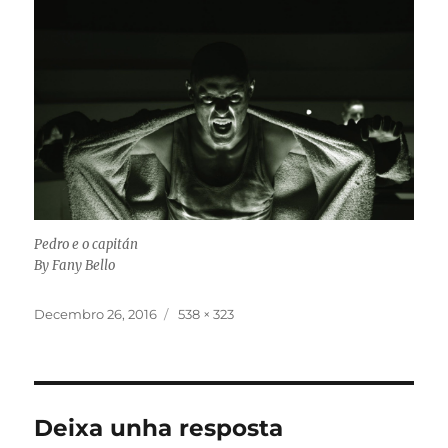
Pedro e o capitán
By Fany Bello
Publicado
Tamaño
Decembro 26, 2016
538 × 323
o
completo
Deixa unha resposta