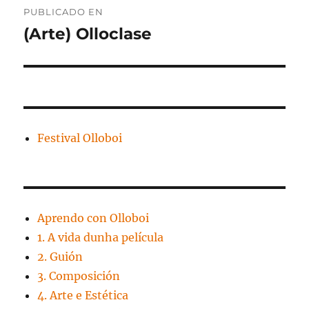
PUBLICADO EN
de
(Arte) Olloclase
entradas
Festival Olloboi
Aprendo con Olloboi
1. A vida dunha película
2. Guión
3. Composición
4. Arte e Estética