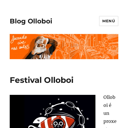
Blog Olloboi
MENÚ
Festival Olloboi
Ollob
oi é
un
proxe