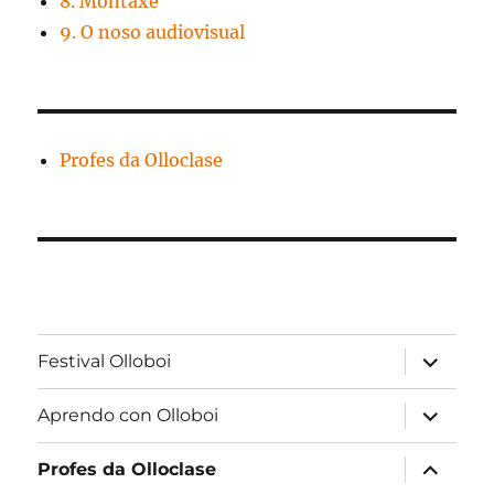
8. Montaxe
9. O noso audiovisual
Profes da Olloclase
expandir
Festival Olloboi
menú
fillo
expandir
Aprendo con Olloboi
menú
fillo
expandir
Profes da Olloclase
menú